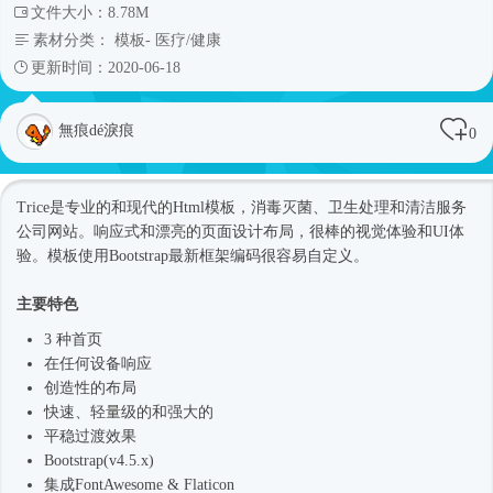
文件大小：8.78M
素材分类：
模板
-
医疗/健康
更新时间：2020-06-18
無痕dé淚痕
0
Trice是专业的和现代的
Html模板
，消毒灭菌、卫生处理和清洁服务
公司网站
。
响应式
和漂亮的页面设计布局，很棒的视觉体验和UI体
验。模板使用Bootstrap最新框架编码很容易自定义。
主要特色
3 种首页
在任何设备响应
创造性的布局
快速、轻量级的和强大的
平稳过渡效果
Bootstrap(v4.5.x)
集成FontAwesome & Flaticon