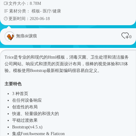
文件大小：8.78M
素材分类：
模板
-
医疗/健康
更新时间：2020-06-18
無痕dé淚痕
0
Trice是专业的和现代的
Html模板
，消毒灭菌、卫生处理和清洁服务
公司网站
。
响应式
和漂亮的页面设计布局，很棒的视觉体验和UI体
验。模板使用Bootstrap最新框架编码很容易自定义。
主要特色
3 种首页
在任何设备响应
创造性的布局
快速、轻量级的和强大的
平稳过渡效果
Bootstrap(v4.5.x)
集成FontAwesome & Flaticon